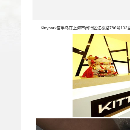
Kittypark猫半岛在上海市闵行区江栀路786号1