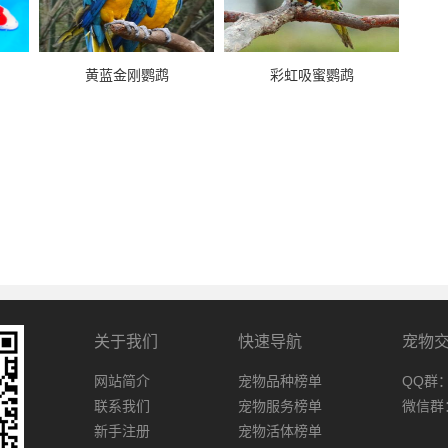
黄蓝金刚鹦鹉
彩虹吸蜜鹦鹉
关于我们
快速导航
宠物
网站简介
宠物品种榜单
QQ群：
联系我们
宠物服务榜单
微信群：
新手注册
宠物活体榜单