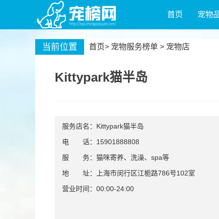
首页
宠物
当前位置
首页
>
宠物服务榜单
>
宠物店
Kittypark猫半岛
服务店名：Kittypark猫半岛
电 话：15901888808
服 务：猫咪寄养、洗澡、spa等
地 址：上海市闵行区江栀路786号102室
营业时间：00:00-24:00