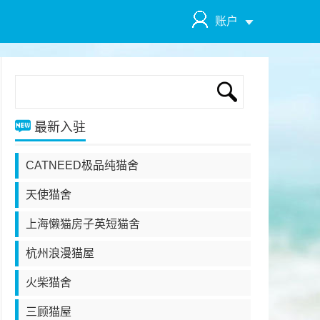
账户
最新入驻
CATNEED极品纯猫舍
天使猫舍
上海懒猫房子英短猫舍
杭州浪漫猫屋
火柴猫舍
三顾猫屋